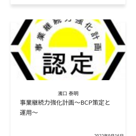
濱口 泰明
事業継続力強化計画～BCP策定と
運用～
2022年9月16日